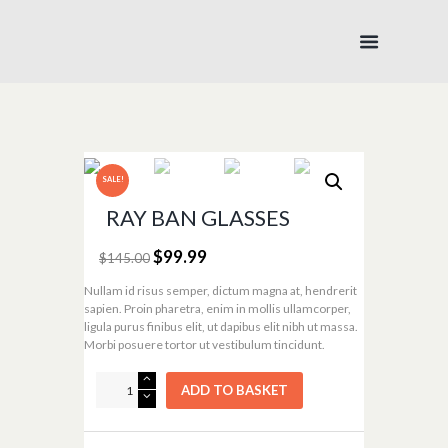
SALE!
RAY BAN GLASSES
$
99.99
$
145.00
Nullam id risus semper, dictum magna at, hendrerit
sapien. Proin pharetra, enim in mollis ullamcorper,
ligula purus finibus elit, ut dapibus elit nibh ut massa.
Morbi posuere tortor ut vestibulum tincidunt.
Ray
ADD TO BASKET
Ban
Glasses
quantity