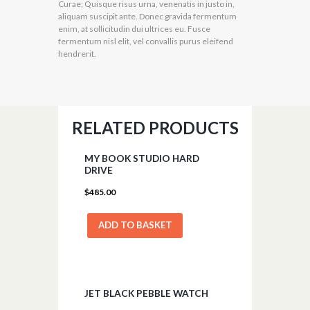
Curae; Quisque risus urna, venenatis in justo in,
aliquam suscipit ante. Donec gravida fermentum
enim, at sollicitudin dui ultrices eu. Fusce
fermentum nisl elit, vel convallis purus eleifend
hendrerit.
RELATED PRODUCTS
MY BOOK STUDIO HARD
DRIVE
$
485.00
ADD TO BASKET
JET BLACK PEBBLE WATCH